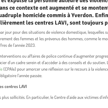
e et expulse la personne auteure des violen
ans ce contexte ont augmenté et se montent
uadruple homicide commis à Yverdon. Enfin,
lièrement les centres LAVI, sont toujours pl
par jour pour des situations de violence domestique, lesquelles 
itairement des femmes et les prévenus des hommes, comme le mo
ffres de l’année 2023.
nterventions ou affaires de police continue d’augmenter progres
cier d’un cadre serein et d’accéder à des conseils et du soutien. 
le
(CPAle) pour amorcer une réflexion sur le recours à la violen
bligatoire l’année passée.
les centres LAVI
 plus sollicités. En particulier, le Centre d’aide aux victimes d’i