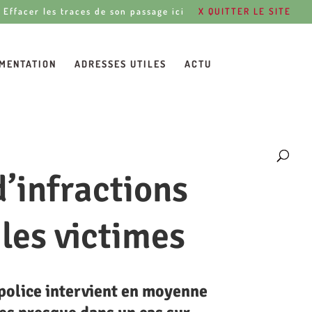
Effacer les traces de son passage ici
X QUITTER LE SITE
MENTATION
ADRESSES UTILES
ACTU
d’infractions
 les victimes
 police intervient en moyenne